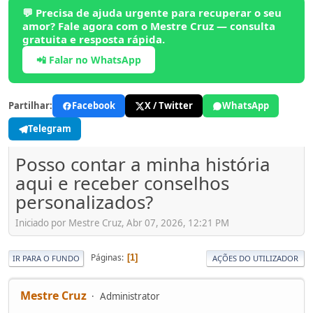
💬 Precisa de ajuda urgente para recuperar o seu
amor? Fale agora com o Mestre Cruz — consulta
gratuita e resposta rápida.
📲 Falar no WhatsApp
Partilhar:
Facebook
X / Twitter
WhatsApp
Telegram
Posso contar a minha história
aqui e receber conselhos
personalizados?
Iniciado por Mestre Cruz, Abr 07, 2026, 12:21 PM
Páginas
1
IR PARA O FUNDO
AÇÕES DO UTILIZADOR
Mestre Cruz
Administrator