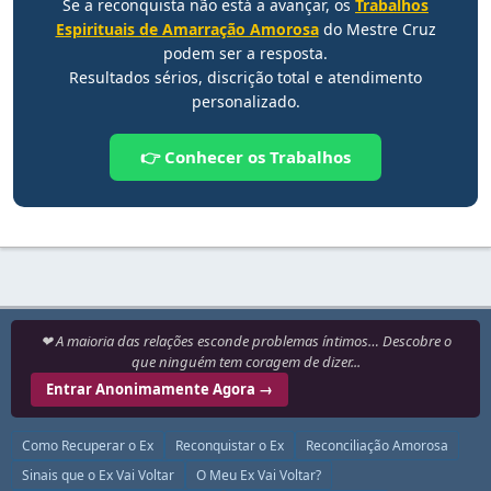
Se a reconquista não está a avançar, os
Trabalhos
Espirituais de Amarração Amorosa
do Mestre Cruz
podem ser a resposta.
Resultados sérios, discrição total e atendimento
personalizado.
👉 Conhecer os Trabalhos
❤ A maioria das relações esconde problemas íntimos… Descobre o
que ninguém tem coragem de dizer...
Entrar Anonimamente Agora →
Como Recuperar o Ex
Reconquistar o Ex
Reconciliação Amorosa
Sinais que o Ex Vai Voltar
O Meu Ex Vai Voltar?