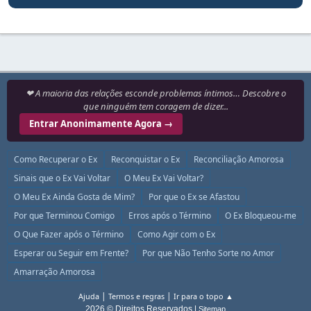
❤ A maioria das relações esconde problemas íntimos… Descobre o
que ninguém tem coragem de dizer...
Entrar Anonimamente Agora →
Como Recuperar o Ex
Reconquistar o Ex
Reconciliação Amorosa
Sinais que o Ex Vai Voltar
O Meu Ex Vai Voltar?
O Meu Ex Ainda Gosta de Mim?
Por que o Ex se Afastou
Por que Terminou Comigo
Erros após o Término
O Ex Bloqueou-me
O Que Fazer após o Término
Como Agir com o Ex
Esperar ou Seguir em Frente?
Por que Não Tenho Sorte no Amor
Amarração Amorosa
|
|
Ajuda
Termos e regras
Ir para o topo ▲
2026 © Direitos Reservados |
Sitemap