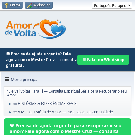
Entrar
Registe-se
💬 Precisa de ajuda urgente? Fale
agora com o Mestre Cruz — consulta
💬 Falar no WhatsApp
gratuita.
Menu principal
"Ele Vai Voltar Para Ti — Consulta Espiritual Séria para Recuperar o Teu
Amor"
📜 HISTÓRIAS & EXPERIÊNCIAS REAIS
►
🌹 A Minha História de Amor — Partilha com a Comunidade
►
💬 Precisa de ajuda urgente para recuperar o seu
amor? Fale agora com o Mestre Cruz — consulta