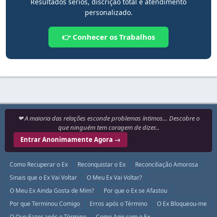
Resultados sérios, discrição total e atendimento
personalizado.
👉 Conhecer os Trabalhos
❤ A maioria das relações esconde problemas íntimos… Descobre o
que ninguém tem coragem de dizer...
Entrar Anonimamente Agora →
Como Recuperar o Ex
Reconquistar o Ex
Reconciliação Amorosa
Sinais que o Ex Vai Voltar
O Meu Ex Vai Voltar?
O Meu Ex Ainda Gosta de Mim?
Por que o Ex se Afastou
Por que Terminou Comigo
Erros após o Término
O Ex Bloqueou-me
O Que Fazer após o Término
Como Agir com o Ex