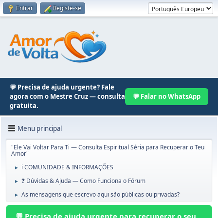
Entrar
Registe-se
💬 Precisa de ajuda urgente? Fale
agora com o Mestre Cruz — consulta
💬 Falar no WhatsApp
gratuita.
Menu principal
"Ele Vai Voltar Para Ti — Consulta Espiritual Séria para Recuperar o Teu
Amor"
ℹ️ COMUNIDADE & INFORMAÇÕES
►
❓ Dúvidas & Ajuda — Como Funciona o Fórum
►
As mensagens que escrevo aqui são públicas ou privadas?
►
💬 Precisa de ajuda urgente para recuperar o seu